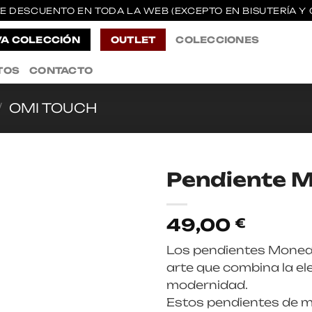
E DESCUENTO EN TODA LA WEB (EXCEPTO EN BISUTERÍA Y 
A COLECCIÓN
OUTLET
COLECCIONES
TOS
CONTACTO
/
OMI TOUCH
Pendiente 
49,00
€
Los pendientes Moned
arte que combina la el
modernidad.
Estos pendientes de m