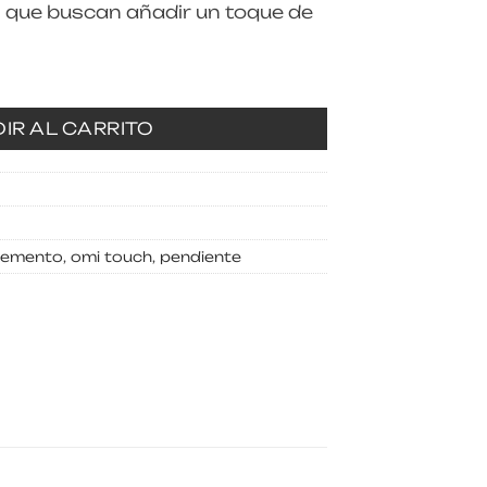
s que buscan añadir un toque de
IR AL CARRITO
lemento
,
omi touch
,
pendiente