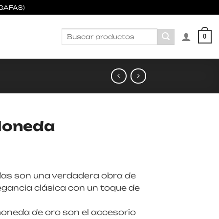
GAFAS)
Buscar
0
por:
Moneda
as son una verdadera obra de
egancia clásica con un toque de
oneda de oro son el accesorio