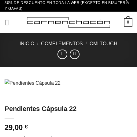
30% DE DESCUENTO EN TODA LA WEB (EXCEPTO EN BISUTERÍA
Saltar
Y GAFAS)
al
contenido
0
INICIO
/
COMPLEMENTOS
/
OMI TOUCH
Pendientes Cápsula 22
29,00
€