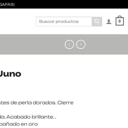
GAFAS)
Buscar
0
por:
Juno
es de perla dorados. Cierre
a. Acabado brillante. .
bañado en oro