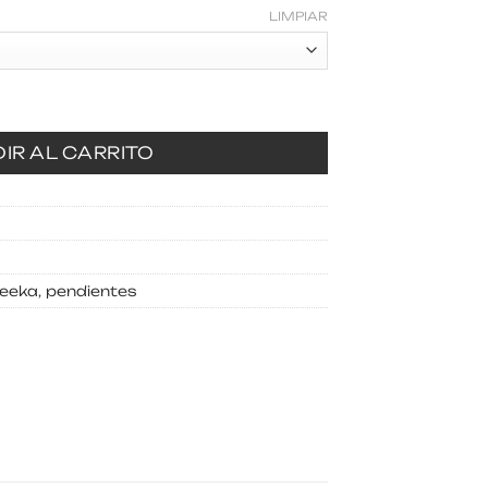
LIMPIAR
idad
IR AL CARRITO
feeka
,
pendientes