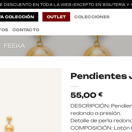
E DESCUENTO EN TODA LA WEB (EXCEPTO EN BISUTERÍA Y 
A COLECCIÓN
OUTLET
COLECCIONES
TOS
CONTACTO
/
FEEKA
Pendientes 
55,00
€
DESCRIPCIÓN: Pendient
redondo a presión.
Detalle de perla redond
COMPOSICIÓN: Latón 