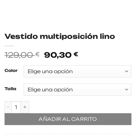
Vestido multiposición lino
El
El
129,00
90,30
€
€
precio
precio
original
actual
Color
era:
es:
129,00 €.
90,30 €.
Talla
Vestido multiposición lino cantidad
AÑADIR AL CARRITO