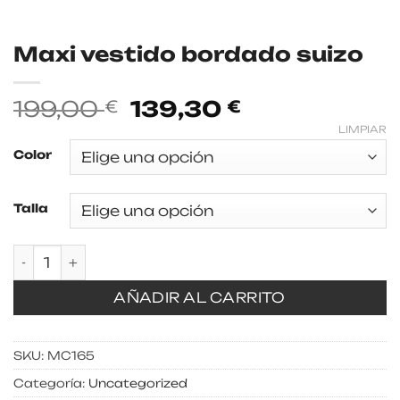
Maxi vestido bordado suizo
El
El
199,00
139,30
€
€
precio
precio
LIMPIAR
original
actual
Color
era:
es:
199,00 €.
139,30 €.
Talla
Maxi vestido bordado suizo cantidad
AÑADIR AL CARRITO
SKU:
MC165
Categoría:
Uncategorized