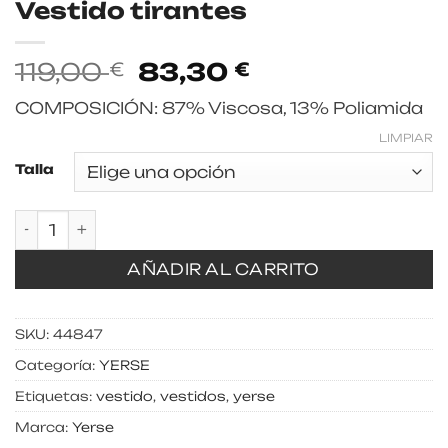
Vestido tirantes
El
El
119,00
83,30
€
€
precio
precio
COMPOSICIÓN: 87% Viscosa, 13% Poliamida
original
actual
era:
es:
LIMPIAR
119,00 €.
83,30 €.
Talla
Vestido tirantes cantidad
AÑADIR AL CARRITO
SKU:
44847
Categoría:
YERSE
Etiquetas:
vestido
,
vestidos
,
yerse
Marca:
Yerse