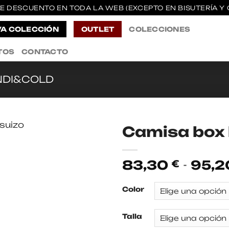
E DESCUENTO EN TODA LA WEB (EXCEPTO EN BISUTERÍA Y 
A COLECCIÓN
OUTLET
COLECCIONES
TOS
CONTACTO
NDI&COLD
Camisa box 
83,30
-
95,
€
Color
Talla