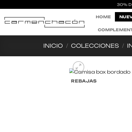
Saltar
30% D
al
HOME
NUEV
contenido
COMPLEMEN
INICIO
/
COLECCIONES
/
I
REBAJAS