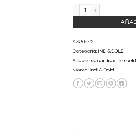
Camisa box bordado su
AÑAD
SKU:
N/D
Categoría:
INDI&COLD
Etiquetas:
camisas
,
indicold
Marca:
Indi & Cold