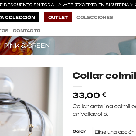
E DESCUENTO EN TODA LA WEB (EXCEPTO EN BISUTERÍA Y 
A COLECCIÓN
OUTLET
COLECCIONES
TOS
CONTACTO
/
PINK & GREEN
Collar colmi
33,00
€
Collar antelina colmill
en Valladolid.
Color