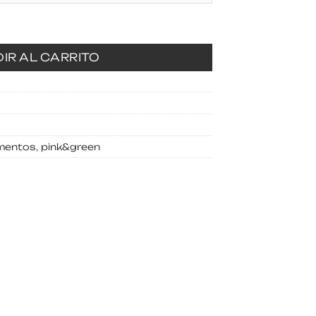
ad
IR AL CARRITO
mentos
,
pink&green