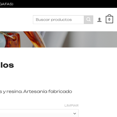
GAFAS)
Buscar
0
por:
llos
os y resina. Artesanía fabricado
LIMPIAR