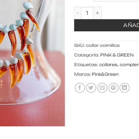
Collar colmillos cantid
AÑAD
SKU:
collar colmillos
Categoría:
PINK & GREEN
Etiquetas:
collares
,
comple
Marca:
Pink&Green