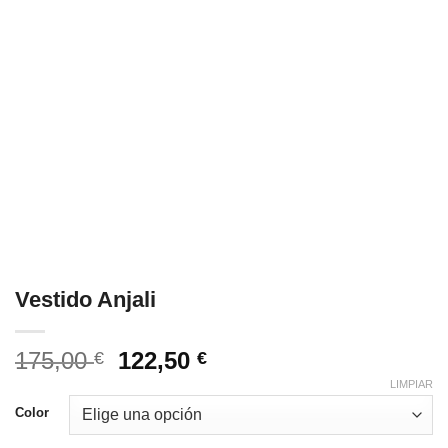
Vestido Anjali
El
El
175,00
122,50
€
€
precio
precio
LIMPIAR
original
actual
Color
era:
es: