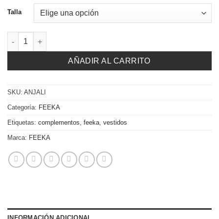
175,00 €.
122,50 €.
Talla
Vestido Anjali cantidad
AÑADIR AL CARRITO
SKU:
ANJALI
Categoría:
FEEKA
Etiquetas:
complementos
,
feeka
,
vestidos
Marca:
FEEKA
INFORMACIÓN ADICIONAL